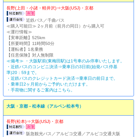
長野(上田・小諸・軽井沢)⇒大阪(USJ)・京都
近鉄バス／千曲バス
≪購入可能日≫ 2ヶ月前（前月の同日）から購入可
≪運行情報≫
【実車距離】525km
【所要時間】11時間50分
【運転者】1名乗務
【任意保険】対人無制限
≪備考≫ ・大阪駅前(東梅田駅)は1号車のみ停車いたします。
・近鉄バスのコンビニ決済⇒乗車日の3日前(始発バス停基
準)20：59まで。
・近鉄バスのクレジットカード決済⇒乗車日の前日まで。
・乗車日2ヶ月前からご予約いただけます。
・
手荷物に関するご案内はこちら。
大阪・京都－松本線（アルペン松本号）
長野(松本)⇒大阪(USJ)・京都
阪急観光バス／アルピコ交通／アルピコ交通大阪