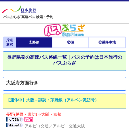
バスぷらざ 高速バス 検索・予約
片道
①路線
②便
③乗降車地
選択
長野県発の高速バス路線一覧｜バスの予約は日本旅行の
バスぷらざ
大阪府方面行き
【運休中】大阪－諏訪・茅野線（アルペン諏訪号）
長野(茅野・諏訪)⇒大阪・京都
アルピコ交通／アルピコ交通大阪