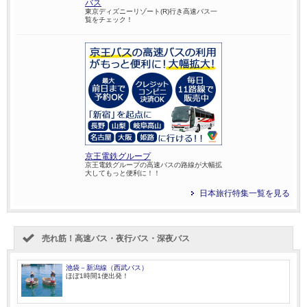
バス
東京ディズニーリゾート(R)行き高速バス一
覧をチェック！
京王電鉄グループ
京王電鉄グループの高速バスの路線が大幅拡
大してもっと便利に！！
日本旅行特集一覧を見る
売れ筋！高速バス・夜行バス・深夜バス
池袋－新潟線（西武バス）
ほぼ1時間1便出発！