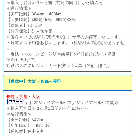
≪購入可能日≫ 1ヶ月前（前月の同日）から購入可
≪運行情報≫
【実車距離】384km～403km
【所要時間】5時間45分～8時間33分
【運転者】1名乗務
【任意保険】対人無制限
≪備考≫ ・大阪駅前(東梅田駅)は1号車のみ停車いたします。
・片道ずつ予約をお願いします。（往復料金の設定がありませ
ん。）
・近鉄バスのコンビニ決済⇒乗車日の3日前(始発バス停基
準)20：59まで。
近鉄バスのクレジットカード決済⇒乗車日の前日まで。
【運休中】大阪・京都～長野
長野→京都・大阪
西日本ジェイアールバス／ジェイアールバス関東
≪購入可能日≫ 1ヶ月1日前の午前10時から
≪運行情報≫
【実車距離】547km
【所要時間】11時間3分
【運転者】途中交替