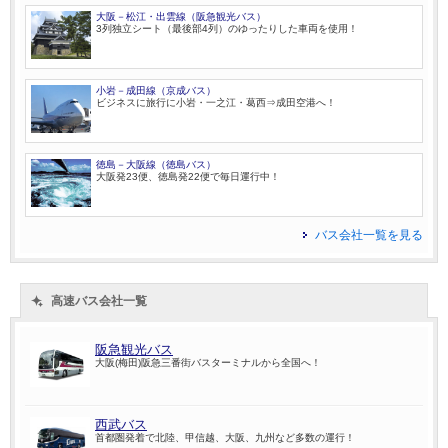
大阪－松江・出雲線（阪急観光バス）
3列独立シート（最後部4列）のゆったりした車両を使用！
小岩－成田線（京成バス）
ビジネスに旅行に小岩・一之江・葛西⇒成田空港へ！
徳島－大阪線（徳島バス）
大阪発23便、徳島発22便で毎日運行中！
バス会社一覧を見る
高速バス会社一覧
阪急観光バス
大阪(梅田)阪急三番街バスターミナルから全国へ！
西武バス
首都圏発着で北陸、甲信越、大阪、九州など多数の運行！