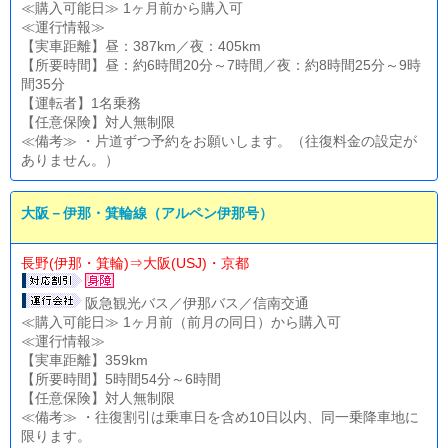
≪購入可能日≫ 1ヶ月前から購入可
≪運行情報≫
【実車距離】昼：387km／夜：405km
【所要時間】昼：約6時間20分～7時間／夜：約8時間25分～9時
間35分
【運転者】1名乗務
【任意保険】対人無制限
≪備考≫ ・片道ずつ予約をお願いします。（往復料金の設定が
ありません。）
大阪－伊那・箕輪線（アルペン伊那号）
長野(伊那・箕輪)⇒大阪(USJ)・京都
阪急観光バス／伊那バス／信南交通
≪購入可能日≫ 1ヶ月前（前月の同日）から購入可
≪運行情報≫
【実車距離】359km
【所要時間】5時間54分～6時間
【任意保険】対人無制限
≪備考≫ ・往復割引は乗車日を含め10日以内、同一乗降車地に
限ります。