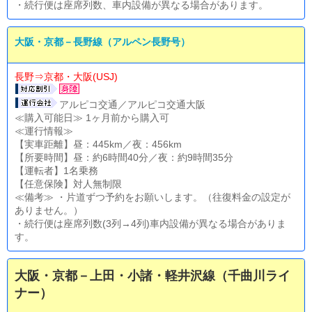
・続行便は座席列数、車内設備が異なる場合があります。
大阪・京都－長野線（アルペン長野号）
長野⇒京都・大阪(USJ)
アルピコ交通／アルピコ交通大阪
≪購入可能日≫ 1ヶ月前から購入可
≪運行情報≫
【実車距離】昼：445km／夜：456km
【所要時間】昼：約6時間40分／夜：約9時間35分
【運転者】1名乗務
【任意保険】対人無制限
≪備考≫ ・片道ずつ予約をお願いします。（往復料金の設定が
ありません。）
・続行便は座席列数(3列→4列)車内設備が異なる場合がありま
す。
大阪・京都－上田・小諸・軽井沢線（千曲川ライ
ナー）