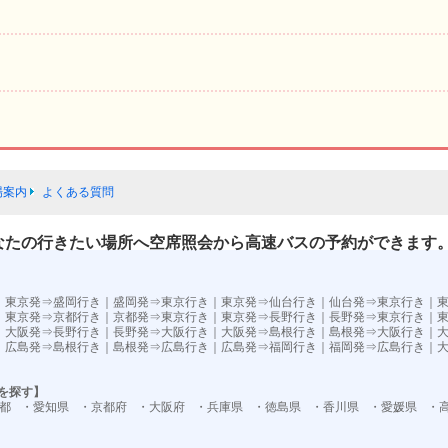
場案内
よくある質問
なたの行きたい場所へ空席照会から高速バスの予約ができます
）
｜
東京発⇒盛岡行き
｜
盛岡発⇒東京行き
｜
東京発⇒仙台行き
｜
仙台発⇒東京行き
｜
｜
東京発⇒京都行き
｜
京都発⇒東京行き
｜
東京発⇒長野行き
｜
長野発⇒東京行き
｜
｜
大阪発⇒長野行き
｜
長野発⇒大阪行き
｜
大阪発⇒島根行き
｜
島根発⇒大阪行き
｜
｜
広島発⇒島根行き
｜
島根発⇒広島行き
｜
広島発⇒福岡行き
｜
福岡発⇒広島行き
｜
を探す】
都
・愛知県
・京都府
・大阪府
・兵庫県
・徳島県
・香川県
・愛媛県
・