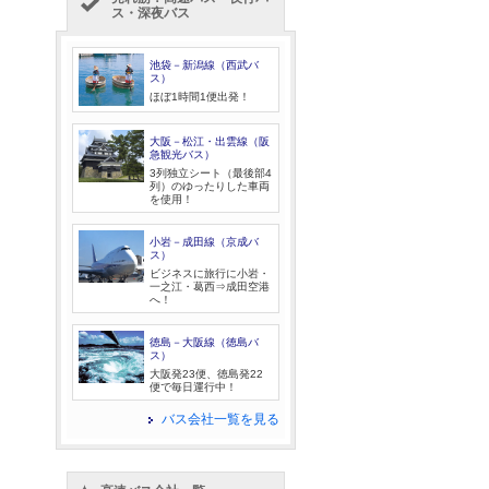
ス・深夜バス
池袋－新潟線（西武バ
ス）
ほぼ1時間1便出発！
大阪－松江・出雲線（阪
急観光バス）
3列独立シート（最後部4
列）のゆったりした車両
を使用！
小岩－成田線（京成バ
ス）
ビジネスに旅行に小岩・
一之江・葛西⇒成田空港
へ！
徳島－大阪線（徳島バ
ス）
大阪発23便、徳島発22
便で毎日運行中！
バス会社一覧を見る