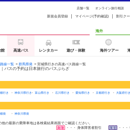
店舗一覧
オンライン旅行相談
新規会員登録
マイページ(予約確認)
割引クー
海外
旅館
高速バス
レンタカー
遊び・体験
海外ツアー
路線一覧
>
群馬県発
>
宮城県行きの高速バス路線一覧
覧｜バスの予約は日本旅行のバスぷらざ
都行き
神奈川県行き
富山県行き
石川県行き
愛知県行き
京都府行き
大阪府行
都発
神奈川県発
の他の最新の乗降車地は各検索結果画面でご確認ください。
・・・ 身体障害者割引
・・・