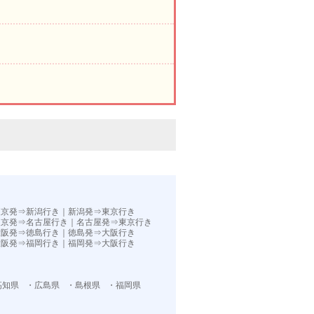
。
東京発⇒新潟行き
｜
新潟発⇒東京行き
東京発⇒名古屋行き
｜
名古屋発⇒東京行き
大阪発⇒徳島行き
｜
徳島発⇒大阪行き
大阪発⇒福岡行き｜
福岡発⇒大阪行き
高知県
・広島県
・島根県
・福岡県