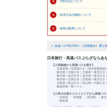
Q
予約方法について
Q
決済方法の種類について
Q
座席の配席について
高速バス予約TOP
ご利用案内
乗り
日本旅行・高速バスぷらざならあ
【人気路線から高速バスを探す】
北海道発⇒北海道行き（道内発着路線
東京発⇒大阪行き
｜
大阪発⇒東京行き
東京発⇒金沢行き
｜
金沢発⇒東京行き
東京発⇒広島行き
｜
広島発⇒東京行き
大阪発⇒松山行き
｜
松山発⇒大阪行き
都道府県一覧ページ
【人気の出発オススメエリアから高速バス
・北海道
・宮城県
・新潟県
・東京
・熊本県