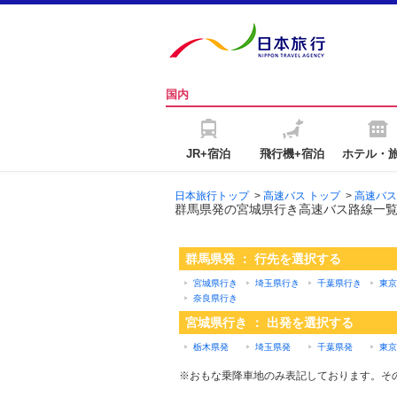
国内
JR+宿泊
飛行機+宿泊
ホテル・
日本旅行トップ
>
高速バス トップ
>
高速バス
群馬県発の宮城県行き高速バス路線一
群馬県発 ： 行先を選択する
宮城県行き
埼玉県行き
千葉県行き
東京
奈良県行き
宮城県行き ： 出発を選択する
栃木県発
埼玉県発
千葉県発
東京
※おもな乗降車地のみ表記しております。そ