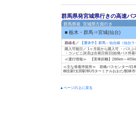
群馬県発宮城県行きの高速バ
群馬県発 宮城県方面行き
■ 栃木・群馬⇒宮城(仙台)
路線名／
【運休中】群馬－仙台線（仙台ラ
購入可能日／ 1ヶ月前から購入可 ・バス
・コンビニ決済は出発日前日(始発バス停基準
≪運行情報≫ 【実車距離】286km～40
≪主な発着停留所≫ 前橋バスセンター/日本中
桐生駅/太田駅/BUSターミナルおおた/館林
▲ページの上に戻る