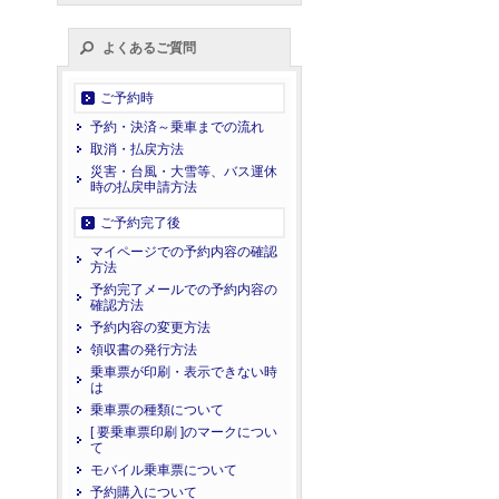
よくあるご質問
ご予約時
予約・決済～乗車までの流れ
取消・払戻方法
災害・台風・大雪等、バス運休
時の払戻申請方法
ご予約完了後
マイページでの予約内容の確認
方法
予約完了メールでの予約内容の
確認方法
予約内容の変更方法
領収書の発行方法
乗車票が印刷・表示できない時
は
乗車票の種類について
[ 要乗車票印刷 ]のマークについ
て
モバイル乗車票について
予約購入について