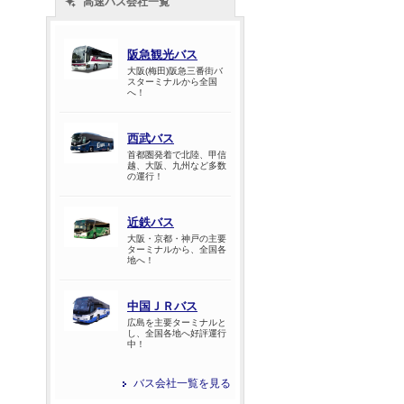
高速バス会社一覧
阪急観光バス
大阪(梅田)阪急三番街バ
スターミナルから全国
へ！
西武バス
首都圏発着で北陸、甲信
越、大阪、九州など多数
の運行！
近鉄バス
大阪・京都・神戸の主要
ターミナルから、全国各
地へ！
中国ＪＲバス
広島を主要ターミナルと
し、全国各地へ好評運行
中！
バス会社一覧を見る