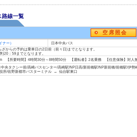
ス路線一覧
空席照会
イナー）
日本中央バス
ぷらざからの予約は乗車日の2日前（前々日)までとなります。
)20：59までとなります。
5km 【所要時間】4時間30分～8時間50分 【運転者】2名乗務 【任意保険】対人
央タクシー前/高崎バスセンター/高崎駅/NP日高/新前橋駅/NP新前橋/前橋駅/伊勢崎
市役所/佐野新都市バスターミナル → 仙台駅東口