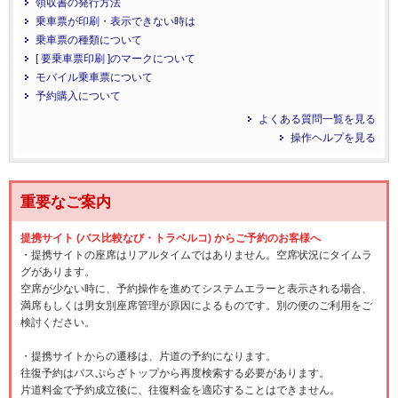
領収書の発行方法
乗車票が印刷・表示できない時は
乗車票の種類について
[ 要乗車票印刷 ]のマークについて
モバイル乗車票について
予約購入について
よくある質問一覧を見る
操作ヘルプを見る
重要なご案内
提携サイト (バス比較なび・トラベルコ) からご予約のお客様へ
・提携サイトの座席はリアルタイムではありません。空席状況にタイムラ
グがあります。
空席が少ない時に、予約操作を進めてシステムエラーと表示される場合、
満席もしくは男女別座席管理が原因によるものです。別の便のご利用をご
検討ください。
・提携サイトからの遷移は、片道の予約になります。
往復予約はバスぷらざトップから再度検索する必要があります。
片道料金で予約成立後に、往復料金を適応することはできません。