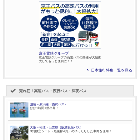
京王電鉄グループ
京王電鉄グループの高速バスの路線が大幅拡
大してもっと便利に！！
日本旅行特集一覧を見る
売れ筋！高速バス・夜行バス・深夜バス
池袋－新潟線（西武バス）
ほぼ1時間1便出発！
大阪－松江・出雲線（阪急観光バス）
3列独立シート（最後部4列）のゆったりした車両を使用！