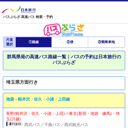
バスぷらざ 高速バス 検索・予約
片道
①路線
②便
③乗降車地
選択
群馬県発の高速バス路線一覧｜バスの予約は日本旅行の
バスぷらざ
埼玉県方面行き
池袋－軽井沢・佐久・小諸・上田線
長野(軽井沢・佐久・小諸・上田)⇒東京(新宿・池袋・練馬)・埼
玉(川越)
西武バス／千曲バス／西武観光バス