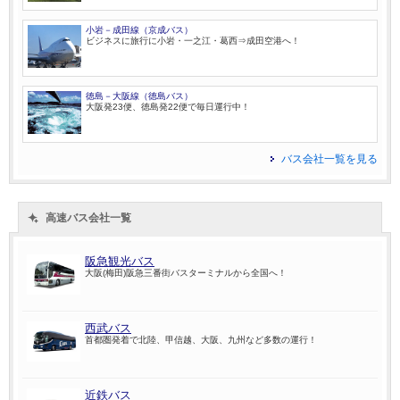
小岩－成田線（京成バス）
ビジネスに旅行に小岩・一之江・葛西⇒成田空港へ！
徳島－大阪線（徳島バス）
大阪発23便、徳島発22便で毎日運行中！
バス会社一覧を見る
高速バス会社一覧
阪急観光バス
大阪(梅田)阪急三番街バスターミナルから全国へ！
西武バス
首都圏発着で北陸、甲信越、大阪、九州など多数の運行！
近鉄バス