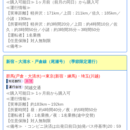
≪購入可能日≫ 1ヶ月前（前月の同日）から購入可
≪運行情報≫
【実車距離】軽井沢：171km／上田：211km／佐久：185km／
小諸：190km
【所要時間】軽井沢：約3時間20分／上田：約4時間10分／佐
久：約3時間50分／小諸：約3時間35分～3時間50分
【運転者】1名乗務
【任意保険】対人無制限
≪備考≫
新宿－大清水・戸倉線（尾瀬号）（季節限定運行）
群馬(戸倉・大清水)⇒東京(新宿・練馬)・埼玉(川越)
関越交通
≪購入可能日≫ 1ヶ月前から購入可
≪運行情報≫
【実車距離】約183km～192km
【所要時間】昼：約4時間40分／夜：約5時間50分
【運転者】昼：1名乗務／夜：1名乗務(途中交替)
【任意保険】対人無制限
≪備考≫ ・コンビニ決済は出発日前日(始発バス停基準)20：59