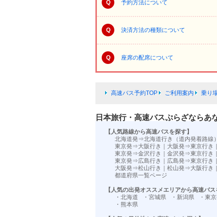
Q
予約方法について
Q
決済方法の種類について
Q
座席の配席について
高速バス予約TOP
ご利用案内
乗り
日本旅行・高速バスぷらざならあ
【人気路線から高速バスを探す】
北海道発⇒北海道行き（道内発着路線
東京発⇒大阪行き
｜
大阪発⇒東京行き
東京発⇒金沢行き
｜
金沢発⇒東京行き
東京発⇒広島行き
｜
広島発⇒東京行き
大阪発⇒松山行き
｜
松山発⇒大阪行き
都道府県一覧ページ
【人気の出発オススメエリアから高速バス
・北海道
・宮城県
・新潟県
・東京
・熊本県