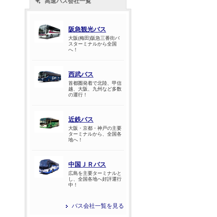
高速バス会社一覧
阪急観光バス
大阪(梅田)阪急三番街バ
スターミナルから全国
へ！
西武バス
首都圏発着で北陸、甲信
越、大阪、九州など多数
の運行！
近鉄バス
大阪・京都・神戸の主要
ターミナルから、全国各
地へ！
中国ＪＲバス
広島を主要ターミナルと
し、全国各地へ好評運行
中！
バス会社一覧を見る