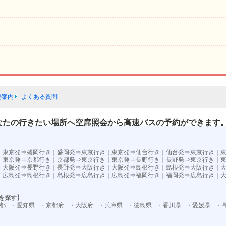
場案内
よくある質問
なたの行きたい場所へ空席照会から高速バスの予約ができます
）
｜
東京発⇒盛岡行き
｜
盛岡発⇒東京行き
｜
東京発⇒仙台行き
｜
仙台発⇒東京行き
｜
｜
東京発⇒京都行き
｜
京都発⇒東京行き
｜
東京発⇒長野行き
｜
長野発⇒東京行き
｜
｜
大阪発⇒長野行き
｜
長野発⇒大阪行き
｜
大阪発⇒島根行き
｜
島根発⇒大阪行き
｜
｜
広島発⇒島根行き
｜
島根発⇒広島行き
｜
広島発⇒福岡行き
｜
福岡発⇒広島行き
｜
を探す】
都
・愛知県
・京都府
・大阪府
・兵庫県
・徳島県
・香川県
・愛媛県
・