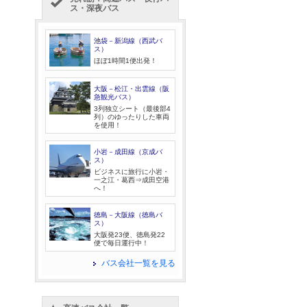
ス・深夜バス
池袋－新潟線（西武バ
ス）
ほぼ1時間1便出発！
大阪－松江・出雲線（阪
急観光バス）
3列独立シート（最後部4
列）のゆったりした車両
を使用！
小岩－成田線（京成バ
ス）
ビジネスに旅行に小岩・
一之江・葛西⇒成田空港
へ！
徳島－大阪線（徳島バ
ス）
大阪発23便、徳島発22
便で毎日運行中！
バス会社一覧を見る