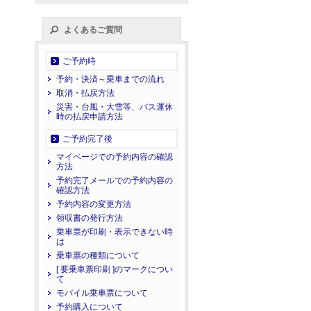
よくあるご質問
ご予約時
予約・決済～乗車までの流れ
取消・払戻方法
災害・台風・大雪等、バス運休
時の払戻申請方法
ご予約完了後
マイページでの予約内容の確認
方法
予約完了メールでの予約内容の
確認方法
予約内容の変更方法
領収書の発行方法
乗車票が印刷・表示できない時
は
乗車票の種類について
[ 要乗車票印刷 ]のマークについ
て
モバイル乗車票について
予約購入について