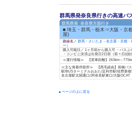
群馬県発奈良県行きの高速バ
群馬県発 奈良県方面行き
■ 埼玉・群馬・栃木⇒大阪・京
屋)
路線名／
群馬・さいたま－名古屋・京都・
ー）
購入可能日／ 1ヶ月前から購入可 ・バス
・コンビニ決済は出発日2日前（前々日)(始
≪運行情報≫ 【実車距離】263km～77
≪主な発着停留所≫ 【西毛経由】前橋バスセ
駅/BUSターミナルおおた/足利市駅/佐野新
名古屋駅太閤通口/JR奈良駅東口/大阪OCA
▲ページの上に戻る