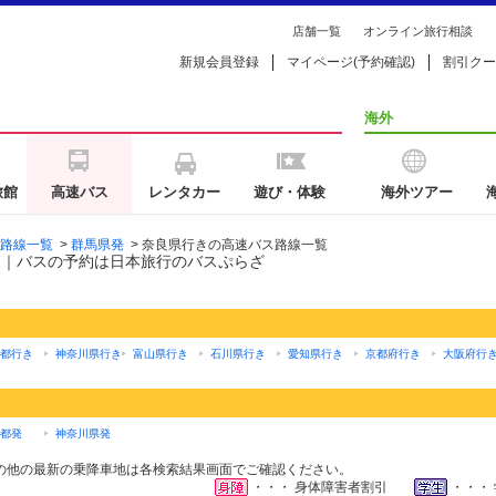
店舗一覧
オンライン旅行相談
新規会員登録
マイページ(予約確認)
割引クー
海外
旅館
高速バス
レンタカー
遊び・体験
海外ツアー
路線一覧
>
群馬県発
>
奈良県行きの高速バス路線一覧
覧｜バスの予約は日本旅行のバスぷらざ
都行き
神奈川県行き
富山県行き
石川県行き
愛知県行き
京都府行き
大阪府行
都発
神奈川県発
の他の最新の乗降車地は各検索結果画面でご確認ください。
・・・ 身体障害者割引
・・・