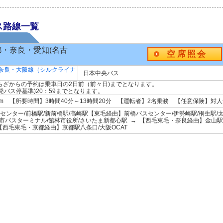
ス路線一覧
都・奈良・愛知(名古
空席照会
奈良・大阪線（シルクライナ
日本中央バス
ぷらざからの予約は乗車日の2日前（前々日)までとなります。
発バス停基準)20：59までとなります。
5km 【所要時間】3時間40分～13時間20分 【運転者】2名乗務 【任意保険】対
ンター/前橋駅/新前橋駅/高崎駅【東毛経由】前橋バスセンター/伊勢崎駅/桐生駅/
都市バスターミナル/館林市役所/さいたま新都心駅 → 【西毛東毛・奈良経由】金山駅
T【西毛東毛・京都経由】京都駅八条口/大阪OCAT