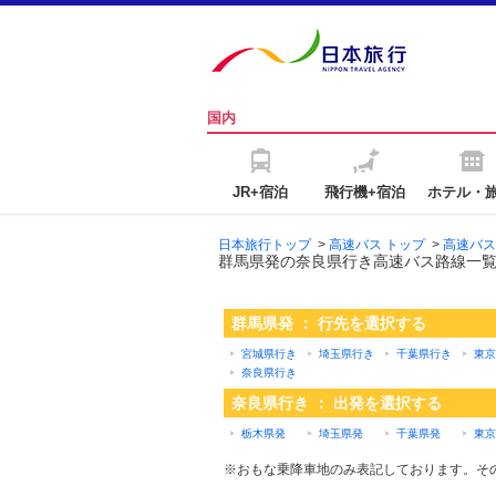
国内
JR+宿泊
飛行機+宿泊
ホテル・
日本旅行トップ
>
高速バス トップ
>
高速バス
群馬県発の奈良県行き高速バス路線一
群馬県発 ： 行先を選択する
宮城県行き
埼玉県行き
千葉県行き
東京
奈良県行き
奈良県行き ： 出発を選択する
栃木県発
埼玉県発
千葉県発
東京
※おもな乗降車地のみ表記しております。そ