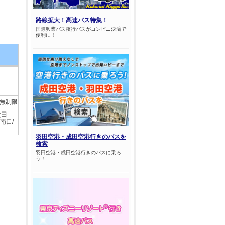
路線拡大！高速バス特集！
国際興業バス夜行バスがコンビニ決済で
便利に！
人無制限
太田
南口/
羽田空港・成田空港行きのバスを
検索
羽田空港・成田空港行きのバスに乗ろ
う！