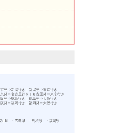
。
東京発⇒新潟行き
｜
新潟発⇒東京行き
東京発⇒名古屋行き
｜
名古屋発⇒東京行き
大阪発⇒徳島行き
｜
徳島発⇒大阪行き
大阪発⇒福岡行き｜
福岡発⇒大阪行き
高知県
・広島県
・島根県
・福岡県