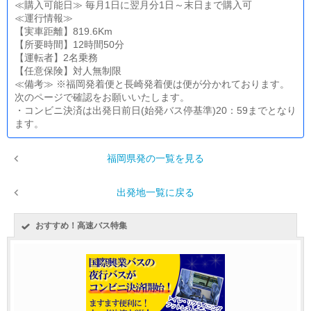
≪購入可能日≫ 毎月1日に翌月分1日～末日まで購入可
≪運行情報≫
【実車距離】819.6Km
【所要時間】12時間50分
【運転者】2名乗務
【任意保険】対人無制限
≪備考≫ ※福岡発着便と長崎発着便は便が分かれております。
次のページで確認をお願いいたします。
・コンビニ決済は出発日前日(始発バス停基準)20：59までとなり
ます。
福岡県発の一覧を見る
出発地一覧に戻る
おすすめ！高速バス特集