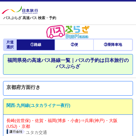
バスぷらざ 高速バス 検索・予約
片道
①路線
②便
③乗降車地
選択
福岡県発の高速バス路線一覧｜バスの予約は日本旅行の
バスぷらざ
京都府方面行き
関西-九州線(ユタカライナー夜行)
長崎(佐世保)・佐賀・福岡(博多・小倉)⇒兵庫(神戸)・大阪
(USJ)・京都
ユタカ交通