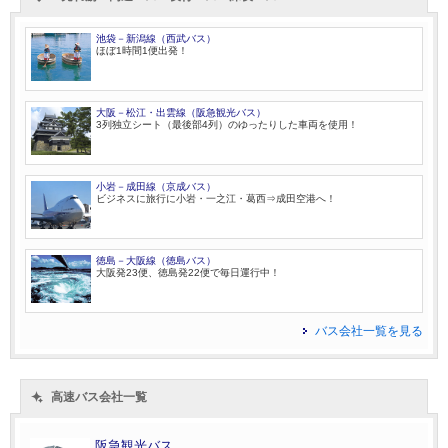
池袋－新潟線（西武バス）
ほぼ1時間1便出発！
大阪－松江・出雲線（阪急観光バス）
3列独立シート（最後部4列）のゆったりした車両を使用！
小岩－成田線（京成バス）
ビジネスに旅行に小岩・一之江・葛西⇒成田空港へ！
徳島－大阪線（徳島バス）
大阪発23便、徳島発22便で毎日運行中！
バス会社一覧を見る
高速バス会社一覧
阪急観光バス