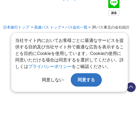
日本旅行トップ
>
高速バス トップ
>
バス会社一覧
> JRバス東北の会社紹介
当社サイト内においてお客様ごとに最適なサービスを提
供する目的及び当社サイト外で最適な広告を表示するこ
とを目的にCookieを使用しています。Cookieの使用に
同意いただける場合は同意するを選択してください。詳
しくは
プライバシーポリシー
をご確認ください。
同意しない
同意する
会社情報
プライバシーポリシー
旅行業登録票・約款
規約集
旅行条件書
商標について
ニュースリリース
採用情報
サイトマップ
システムメンテナンスの