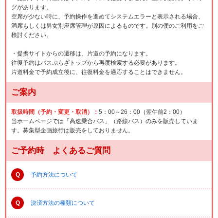
グがあります。
空席が少ない時に、予約操作を進めてシステムエラーと表示される場合、
満席もしくは男女別座席管理が原因によるものです。別の便のご利用をご
検討ください。
・提携サイトからの遷移は、片道の予約になります。
往復予約はバスぷらざトップから再度検索する必要があります。
片道料金で予約成立後に、往復料金を適応することはできません。
ご案内
取扱時間（予約・変更・取消）：
5：00～26：00（翌午前2：00）
当ホームページでは「高速乗合バス」（路線バス）のみを販売していま
す。募集型企画旅行は販売をしておりません。
ご予約時 よくあるご質問
Q
予約方法について
Q
決済方法の種類について