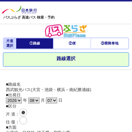
バスぷらざ 高速バス 検索・予約
片道
①路線
②便
③乗降車地
選択
路線選択
■路線名
西武観光バス(大宮・池袋・横浜－南紀勝浦線)
■出発日
年
月
日
■区分
片 道
：
往 復
：
■方面