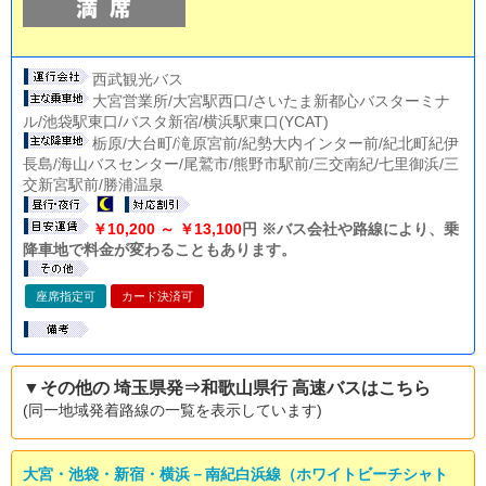
西武観光バス
大宮営業所/大宮駅西口/さいたま新都心バスターミナ
ル/池袋駅東口/バスタ新宿/横浜駅東口(YCAT)
栃原/大台町/滝原宮前/紀勢大内インター前/紀北町紀伊
長島/海山バスセンター/尾鷲市/熊野市駅前/三交南紀/七里御浜/三
交新宮駅前/勝浦温泉
￥10,200 ～ ￥13,100
円 ※バス会社や路線により、乗
降車地で料金が変わることもあります。
座席指定可
カード決済可
▼その他の 埼玉県発⇒和歌山県行 高速バスはこちら
(同一地域発着路線の一覧を表示しています)
大宮・池袋・新宿・横浜－南紀白浜線（ホワイトビーチシャト