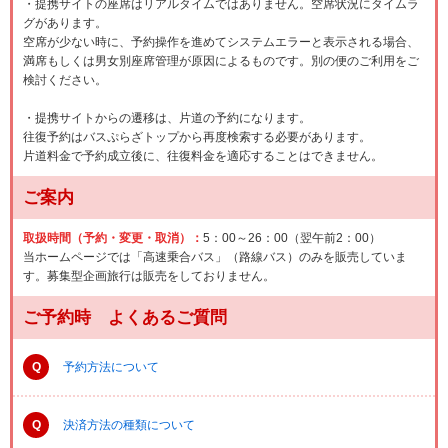
・提携サイトの座席はリアルタイムではありません。空席状況にタイムラ
グがあります。
空席が少ない時に、予約操作を進めてシステムエラーと表示される場合、
満席もしくは男女別座席管理が原因によるものです。別の便のご利用をご
検討ください。
・提携サイトからの遷移は、片道の予約になります。
往復予約はバスぷらざトップから再度検索する必要があります。
片道料金で予約成立後に、往復料金を適応することはできません。
ご案内
取扱時間（予約・変更・取消）：
5：00～26：00（翌午前2：00）
当ホームページでは「高速乗合バス」（路線バス）のみを販売していま
す。募集型企画旅行は販売をしておりません。
ご予約時 よくあるご質問
Q
予約方法について
Q
決済方法の種類について