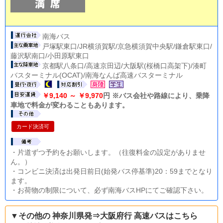
南海バス
戸塚駅東口/JR横須賀駅/京急横須賀中央駅/鎌倉駅東口/
藤沢駅南口/小田原駅東口
京都駅八条口/高速京田辺/大阪駅(桜橋口高架下)/湊町
バスターミナル(OCAT)/南海なんば高速バスターミナル
￥9,140 ～ ￥9,970
円 ※バス会社や路線により、乗降
車地で料金が変わることもあります。
カード決済可
・片道ずつ予約をお願いします。（往復料金の設定がありませ
ん。）
・コンビニ決済は出発日前日(始発バス停基準)20：59までとなり
ます。
・お荷物の制限について、必ず南海バスHPにてご確認下さい。
▼その他の 神奈川県発⇒大阪府行 高速バスはこちら