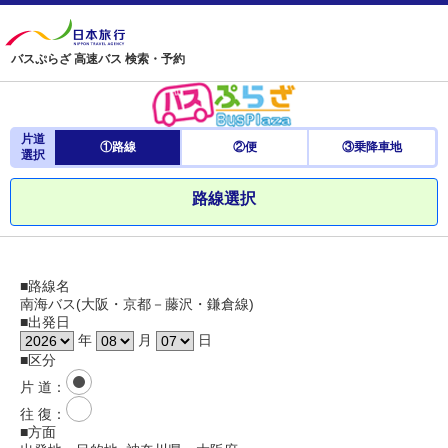
バスぷらざ 高速バス 検索・予約
片道
①路線
②便
③乗降車地
選択
路線選択
■路線名
南海バス(大阪・京都－藤沢・鎌倉線)
■出発日
年
月
日
■区分
片 道
：
往 復
：
■方面