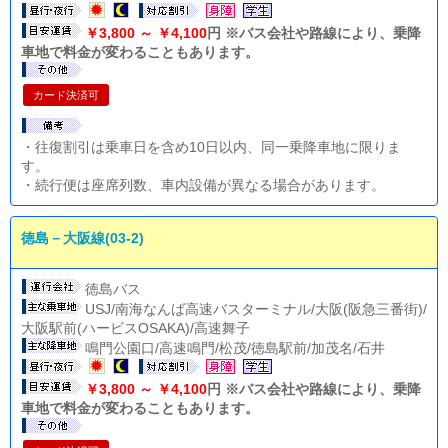
￥3,800 ～ ￥4,100
円 ※バス会社や路線により、乗降
車地で料金が変わることもあります。
カード決済可
・往復割引は乗車日を含め10日以内、同一乗降車地に限りま
す。
・続行便は座席列数、車内設備が異なる場合があります。
徳島－大阪線(03-2)
徳島バス
USJ/南海なんば高速バスターミナル/大阪(阪急三番街)/
大阪駅前(ハービスOSAKA)/高速舞子
鳴門公園口/高速鳴門/松茂/徳島駅前/加茂名/石井
￥3,800 ～ ￥4,100
円 ※バス会社や路線により、乗降
車地で料金が変わることもあります。