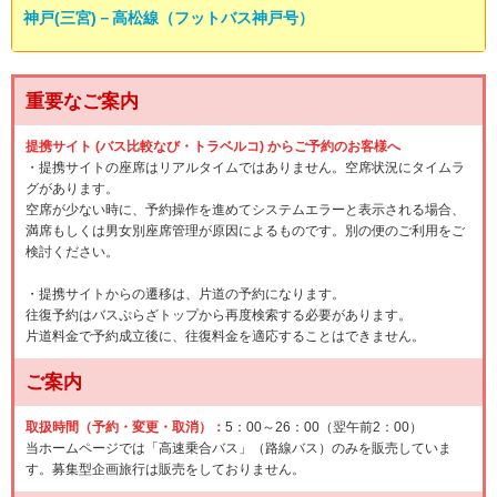
神戸(三宮)－高松線（フットバス神戸号）
重要なご案内
提携サイト (バス比較なび・トラベルコ) からご予約のお客様へ
・提携サイトの座席はリアルタイムではありません。空席状況にタイムラ
グがあります。
空席が少ない時に、予約操作を進めてシステムエラーと表示される場合、
満席もしくは男女別座席管理が原因によるものです。別の便のご利用をご
検討ください。
・提携サイトからの遷移は、片道の予約になります。
往復予約はバスぷらざトップから再度検索する必要があります。
片道料金で予約成立後に、往復料金を適応することはできません。
ご案内
取扱時間（予約・変更・取消）：
5：00～26：00（翌午前2：00）
当ホームページでは「高速乗合バス」（路線バス）のみを販売していま
す。募集型企画旅行は販売をしておりません。