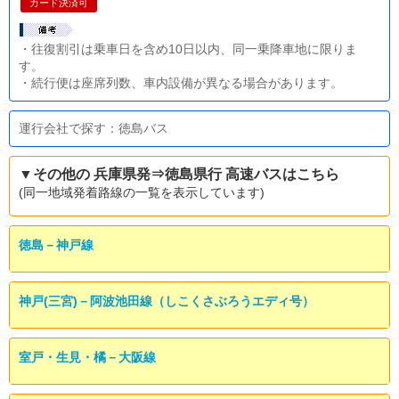
カード決済可
・往復割引は乗車日を含め10日以内、同一乗降車地に限りま
す。
・続行便は座席列数、車内設備が異なる場合があります。
運行会社で探す：徳島バス
▼その他の 兵庫県発⇒徳島県行 高速バスはこちら
(同一地域発着路線の一覧を表示しています)
徳島－神戸線
神戸(三宮)－阿波池田線（しこくさぶろうエディ号）
室戸・生見・橘－大阪線