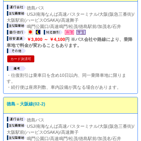
徳島バス
USJ/南海なんば高速バスターミナル/大阪(阪急三番街)/
大阪駅前(ハービスOSAKA)/高速舞子
鳴門公園口/高速鳴門/松茂/徳島駅前/加茂名/石井
￥3,800 ～ ￥4,100
円 ※バス会社や路線により、乗降
車地で料金が変わることもあります。
カード決済可
・往復割引は乗車日を含め10日以内、同一乗降車地に限りま
す。
・続行便は座席列数、車内設備が異なる場合があります。
徳島－大阪線(02-2)
徳島バス
USJ/南海なんば高速バスターミナル/大阪(阪急三番街)/
大阪駅前(ハービスOSAKA)/高速舞子
鳴門公園口/高速鳴門/松茂/徳島駅前/加茂名/石井