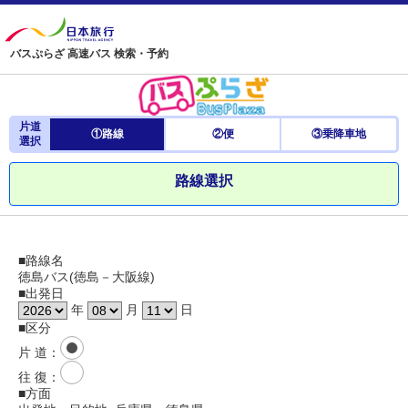
バスぷらざ 高速バス 検索・予約
片道
①路線
②便
③乗降車地
選択
路線選択
■路線名
徳島バス(徳島－大阪線)
■出発日
年
月
日
■区分
片 道
：
往 復
：
■方面