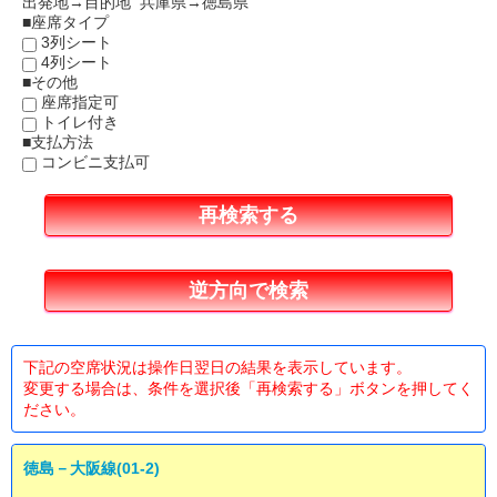
出発地→目的地 兵庫県→徳島県
■座席タイプ
3列シート
4列シート
■その他
座席指定可
トイレ付き
■支払方法
コンビニ支払可
下記の空席状況は操作日翌日の結果を表示しています。
変更する場合は、条件を選択後「再検索する」ボタンを押してく
ださい。
徳島－大阪線(01-2)