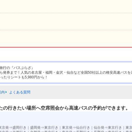
旅行の『バスぷらざ』
ら発券まで！人気の名古屋・福岡・金沢・仙台など全国50社以上の格安高速バスを
ったりシートも5,980円から！
案内
よくある質問
たの行きたい場所へ空席照会から高速バスの予約ができます。
東京発⇒盛岡行き
｜
盛岡発⇒東京行き
｜
東京発⇒仙台行き
｜
仙台発⇒東京行き
｜
東