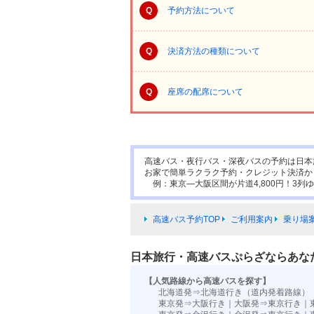
Q
予約方法について
Q
決済方法の種類について
Q
座席の配席について
高速バス・夜行バス・深夜バスの予約は日本
お家で簡単ラクラク予約・クレジット決済か
例：東京―大阪区間が片道4,800円！3列ゆ
高速バス予約TOP
ご利用案内
乗り場
日本旅行・高速バスぷらざならあな
【人気路線から高速バスを探す】
北海道発⇒北海道行き（道内発着路線）
東京発⇒大阪行き
｜
大阪発⇒東京行き
｜