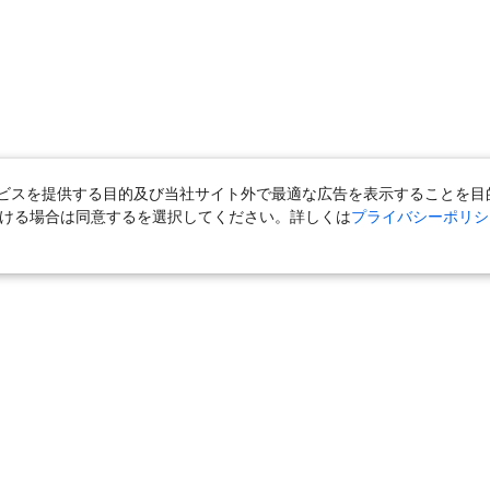
スを提供する目的及び当社サイト外で最適な広告を表示することを目的に
ただける場合は同意するを選択してください。詳しくは
プライバシーポリシ
＋宿泊
｜
国内旅行（ツアー）
｜
旅館・ホテル（宿泊）
｜
高速バス
外旅行（ツアー）
｜
海外航空券
｜
海外ホテル
｜
海外航空券＋海外ホ
ら」
｜
おとなび
｜
海外挙式・ウェディング
｜
ハネムーン
｜
ク