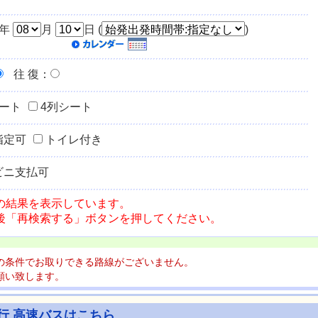
年
月
日 (
)
往 復
：
シート
4列シート
指定可
トイレ付き
ビニ支払可
の結果を表示しています。
後「再検索する」ボタンを押してください。
の条件でお取りできる路線がございません。
願い致します。
行 高速バスはこちら