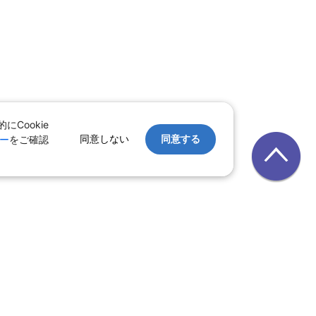
Cookie
同意しない
同意する
ー
をご確認
｜
レンタカー
｜
遊び・体験
テル
ルーズ
｜
鉄道