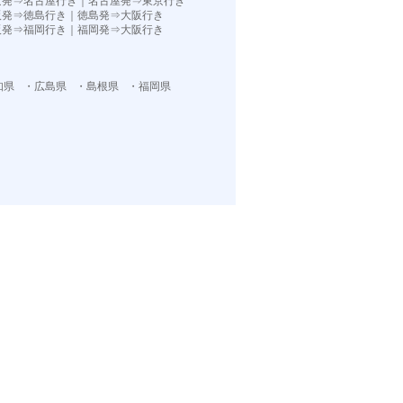
京発⇒名古屋行き
｜
名古屋発⇒東京行き
阪発⇒徳島行き
｜
徳島発⇒大阪行き
阪発⇒福岡行き｜
福岡発⇒大阪行き
知県
・広島県
・島根県
・福岡県