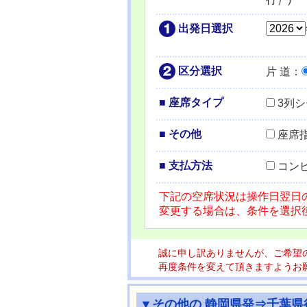
出発日選択
区分選択
片 道
：
■ 座席タイプ
3列
■ その他
座席
■ 支払方法
コン
下記の空席状況は操作日翌日
変更する場合は、条件を選択
誠に申し訳ありませんが、ご希望
再度条件を変えて頂きますようお
▼その他の 静岡県発⇒千葉県