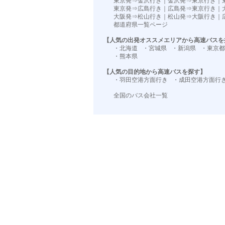
東京発⇒金沢行き
｜
金沢発⇒東京行き
｜
東京発⇒広島行き
｜
広島発⇒東京行き
｜
大阪発⇒松山行き
｜
松山発⇒大阪行き
｜
都道府県一覧ページ
【人気の出発オススメエリアから高速バスを
・北海道
・宮城県
・新潟県
・東京都
・熊本県
【人気の目的地から高速バスを探す】
・羽田空港方面行き
・成田空港方面行
全国のバス会社一覧