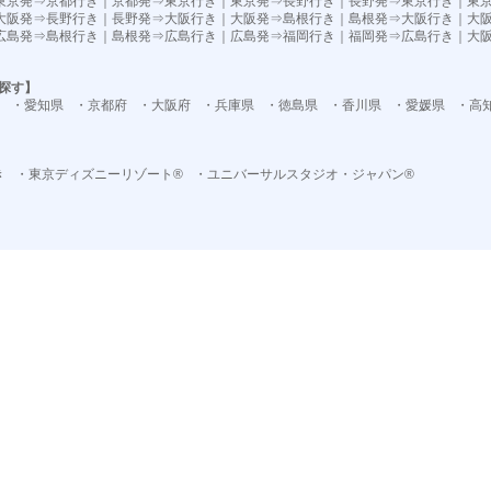
東京発⇒京都行き
｜
京都発⇒東京行き
｜
東京発⇒長野行き
｜
長野発⇒東京行き
｜
東
大阪発⇒長野行き
｜
長野発⇒大阪行き
｜
大阪発⇒島根行き
｜
島根発⇒大阪行き
｜
大
広島発⇒島根行き
｜
島根発⇒広島行き
｜
広島発⇒福岡行き
｜
福岡発⇒広島行き
｜
大
探す】
・愛知県
・京都府
・大阪府
・兵庫県
・徳島県
・香川県
・愛媛県
・高
き
・東京ディズニーリゾート®
・ユニバーサルスタジオ・ジャパン®