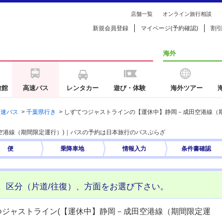
店舗一覧
オンライン旅行相談
新規会員登録
マイページ(予約確認)
割
海外
旅館
高速バス
レンタカー
遊び・体験
海外ツアー
高速バス
>
千葉県行き
>
しずてつジャストラインの【運休中】静岡－成田空港線（
空港線（期間限定運行）)｜バスの予約は日本旅行のバスぷらざ
便
乗降車地
情報入力
条件書
確認
、区分（片道/往復）、方面をお選び下さい。
つジャストライン(【運休中】静岡－成田空港線（期間限定運