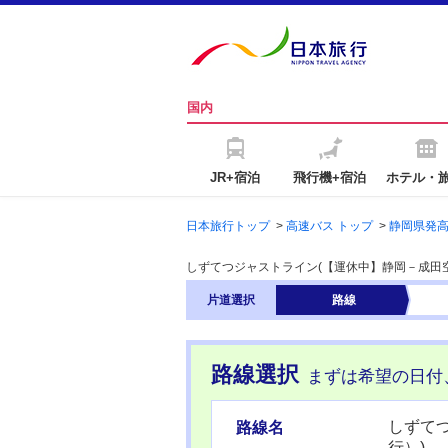
国内
JR+宿泊
飛行機+宿泊
ホテル・
日本旅行トップ
>
高速バス トップ
>
静岡県発
しずてつジャストライン(【運休中】静岡－成田
片道
選択
路線
路線選択
まずは希望の日付
しずて
路線名
行）)