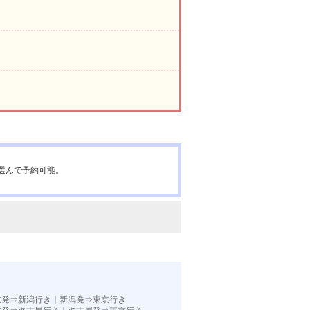
選んで予約可能。
京発⇒新潟行き
｜
新潟発⇒東京行き