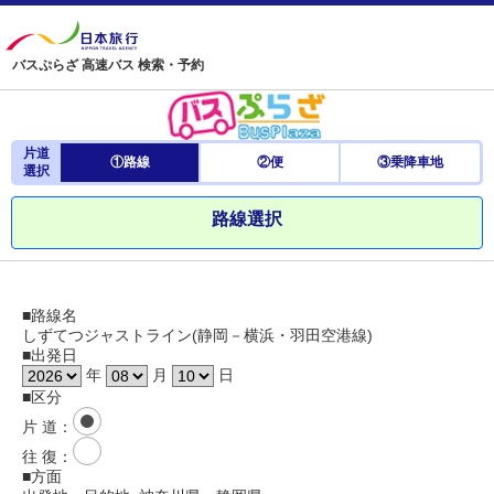
バスぷらざ 高速バス 検索・予約
片道
①路線
②便
③乗降車地
選択
路線選択
■路線名
しずてつジャストライン(静岡－横浜・羽田空港線)
■出発日
年
月
日
■区分
片 道
：
往 復
：
■方面