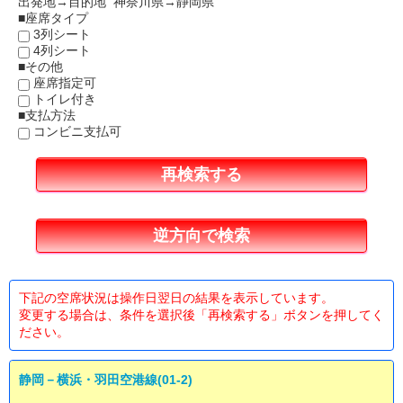
出発地→目的地 神奈川県→静岡県
■座席タイプ
3列シート
4列シート
■その他
座席指定可
トイレ付き
■支払方法
コンビニ支払可
下記の空席状況は操作日翌日の結果を表示しています。
変更する場合は、条件を選択後「再検索する」ボタンを押してく
ださい。
静岡－横浜・羽田空港線(01-2)