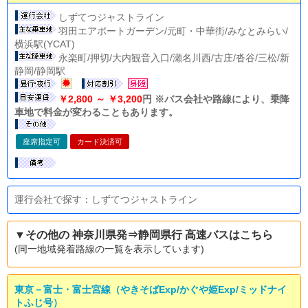
しずてつジャストライン
羽田エアポートガーデン/元町・中華街/みなとみらい/
横浜駅(YCAT)
永楽町/押切/大内観音入口/瀬名川西/古庄/沓谷/三松/新
静岡/静岡駅
￥2,800 ～ ￥3,200
円 ※バス会社や路線により、乗降
車地で料金が変わることもあります。
座席指定可
カード決済可
運行会社で探す：しずてつジャストライン
▼その他の 神奈川県発⇒静岡県行 高速バスはこちら
(同一地域発着路線の一覧を表示しています)
東京－富士・富士宮線（やきそばExp/かぐや姫Exp/ミッドナイ
トふじ号）