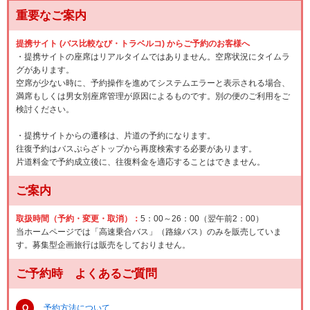
重要なご案内
提携サイト (バス比較なび・トラベルコ) からご予約のお客様へ
・提携サイトの座席はリアルタイムではありません。空席状況にタイムラ
グがあります。
空席が少ない時に、予約操作を進めてシステムエラーと表示される場合、
満席もしくは男女別座席管理が原因によるものです。別の便のご利用をご
検討ください。
・提携サイトからの遷移は、片道の予約になります。
往復予約はバスぷらざトップから再度検索する必要があります。
片道料金で予約成立後に、往復料金を適応することはできません。
ご案内
取扱時間（予約・変更・取消）：
5：00～26：00（翌午前2：00）
当ホームページでは「高速乗合バス」（路線バス）のみを販売していま
す。募集型企画旅行は販売をしておりません。
ご予約時 よくあるご質問
Q
予約方法について