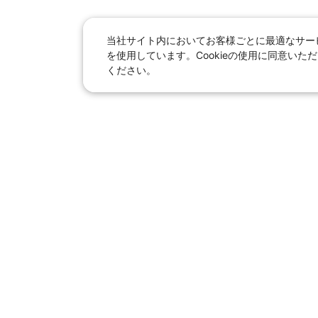
当社サイト内においてお客様ごとに最適なサービ
を使用しています。Cookieの使用に同意い
ください。
日本旅行総合トップ
｜
JR
海
女子旅「たびー
【国内旅行】
季節のおすすめ旅行
｜
人
東京ディズニーリゾート®への