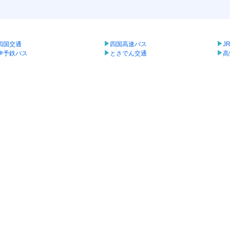
四国交通
四国高速バス
J
伊予鉄バス
とさでん交通
高