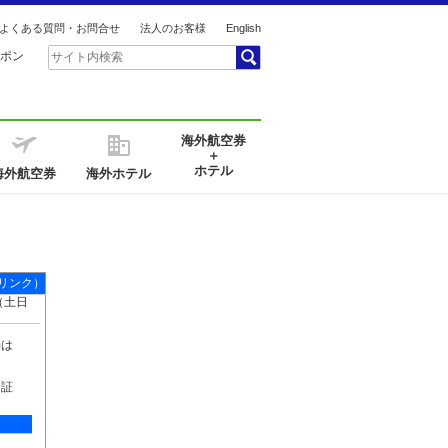
よくある質問・お問合せ
法人のお客様
English
ポン
海外航空券
＋
ホテル
海外航空券
海外ホテル
リンク）
0（土日
消は
。証