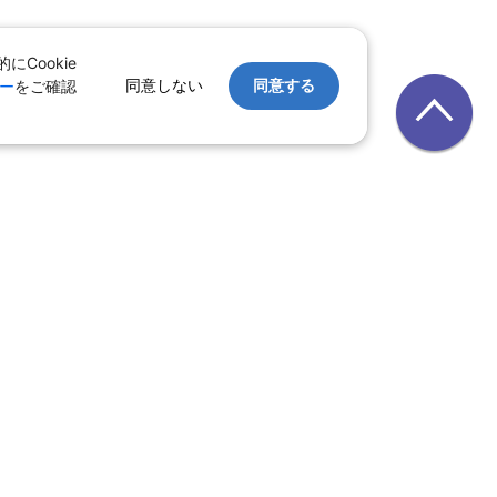
Cookie
同意しない
同意する
ー
をご確認
｜
レンタカー
｜
遊び・体験
テル
ルーズ
｜
鉄道
覧