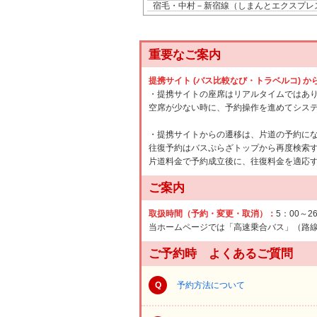
宿毛・中村－新宿線（しまんとエクスプレ
重要なご案内
提携サイト (バス比較なび・トラベルコ) 
・提携サイトの座席はリアルタイムではあ
空席が少ない時に、予約操作を進めてシス
・提携サイトからの遷移は、片道の予約に
往復予約はバスぷらざトップから再度検索
片道料金で予約成立後に、往復料金を適応
ご案内
取扱時間（予約・変更・取消）：
5：00～2
当ホームページでは「高速乗合バス」（路
ご予約時 よくあるご質問
Q
予約方法について