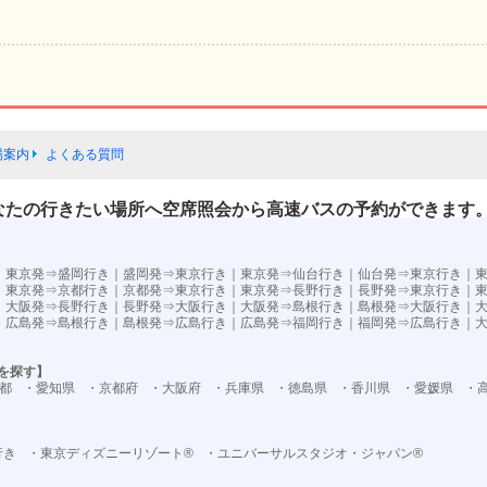
場案内
よくある質問
なたの行きたい場所へ空席照会から高速バスの予約ができます
）
｜
東京発⇒盛岡行き
｜
盛岡発⇒東京行き
｜
東京発⇒仙台行き
｜
仙台発⇒東京行き
｜
｜
東京発⇒京都行き
｜
京都発⇒東京行き
｜
東京発⇒長野行き
｜
長野発⇒東京行き
｜
｜
大阪発⇒長野行き
｜
長野発⇒大阪行き
｜
大阪発⇒島根行き
｜
島根発⇒大阪行き
｜
｜
広島発⇒島根行き
｜
島根発⇒広島行き
｜
広島発⇒福岡行き
｜
福岡発⇒広島行き
｜
を探す】
都
・愛知県
・京都府
・大阪府
・兵庫県
・徳島県
・香川県
・愛媛県
・
行き
・東京ディズニーリゾート®
・ユニバーサルスタジオ・ジャパン®