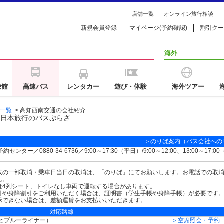
店舗一覧
オンライン旅行相談
新規会員登録
マイページ(予約確認)
割引クー
海外
旅館
高速バス
レンタカー
遊び・体験
海外ツアー
一覧
>
高知西南交通の会社紹介
は日本旅行のバスぷらざ
＞のりば案内（バス会社への
約センター／0880-34-6736／9:00～17:30（平日）/9:00～12:00、13:00～17:0
数の一部取消・乗車日当日の取消は、「のりば」にてお願いします。お電話での取
ん。
は4列シート、トイレなし車両で運転する場合があります。
引や身障割引をご利用いただく場合は、証明書（学生手帳や身障手帳）が必要です
示できない場合は、差額運賃をお支払いいただきます。
対応路線
とブルーライナー）
＞空席照会・予約