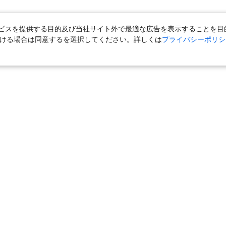
スを提供する目的及び当社サイト外で最適な広告を表示することを目的に
ただける場合は同意するを選択してください。詳しくは
プライバシーポリシ
＋宿泊
｜
国内旅行（ツアー）
｜
旅館・ホテル（宿泊）
｜
高速バス
外旅行（ツアー）
｜
海外航空券
｜
海外ホテル
｜
海外航空券＋海外ホ
ら」
｜
おとなび
｜
海外挙式・ウェディング
｜
ハネムーン
｜
ク
気の定番特集
｜
お得な国内旅行
｜
新幹線の旅
旅
｜
ユニバーサル・スタジオ・ジャパンへの旅
｜
国内旅行パンフレット一