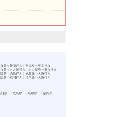
。
東京発⇒新潟行き
｜
新潟発⇒東京行き
東京発⇒名古屋行き
｜
名古屋発⇒東京行き
大阪発⇒徳島行き
｜
徳島発⇒大阪行き
大阪発⇒福岡行き｜
福岡発⇒大阪行き
高知県
・広島県
・島根県
・福岡県