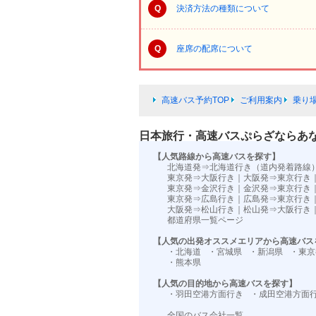
Q
決済方法の種類について
Q
座席の配席について
高速バス予約TOP
ご利用案内
乗り
日本旅行・高速バスぷらざならあ
【人気路線から高速バスを探す】
北海道発⇒北海道行き（道内発着路線
東京発⇒大阪行き
｜
大阪発⇒東京行き
東京発⇒金沢行き
｜
金沢発⇒東京行き
東京発⇒広島行き
｜
広島発⇒東京行き
大阪発⇒松山行き
｜
松山発⇒大阪行き
都道府県一覧ページ
【人気の出発オススメエリアから高速バス
・北海道
・宮城県
・新潟県
・東京
・熊本県
【人気の目的地から高速バスを探す】
・羽田空港方面行き
・成田空港方面
全国のバス会社一覧