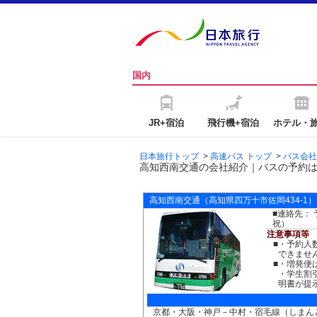
国内
JR+宿泊
飛行機+宿泊
ホテル・
日本旅行トップ
>
高速バス トップ
>
バス会社
高知西南交通の会社紹介｜バスの予約
高知西南交通
（高知県四万十市佐岡434-1）
■連絡先： 予
祝）
注意事項等
■
・予約人
できませ
■
・増発便
・学生割
明書が提
京都・大阪・神戸－中村・宿毛線（しまん