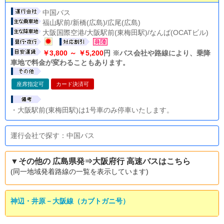
中国バス
福山駅前/新橋(広島)/広尾(広島)
大阪国際空港/大阪駅前(東梅田駅)/なんば(OCATビル)
￥3,800 ～ ￥5,200
円 ※バス会社や路線により、乗降
車地で料金が変わることもあります。
座席指定可
カード決済可
・大阪駅前(東梅田駅)は1号車のみ停車いたします。
運行会社で探す：中国バス
▼その他の 広島県発⇒大阪府行 高速バスはこちら
(同一地域発着路線の一覧を表示しています)
神辺・井原－大阪線（カブトガニ号）