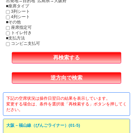
出発地→目的地 広島県→大阪府
■座席タイプ
3列シート
4列シート
■その他
座席指定可
トイレ付き
■支払方法
コンビニ支払可
下記の空席状況は操作日翌日の結果を表示しています。
変更する場合は、条件を選択後「再検索する」ボタンを押してく
ださい。
大阪－福山線（びんごライナー）(01-5)