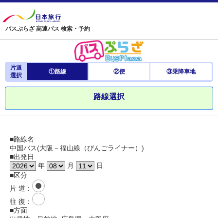
バスぷらざ 高速バス 検索・予約
片道
①路線
②便
③乗降車地
選択
路線選択
■路線名
中国バス(大阪－福山線（びんごライナー）)
■出発日
年
月
日
■区分
片 道
：
往 復
：
■方面