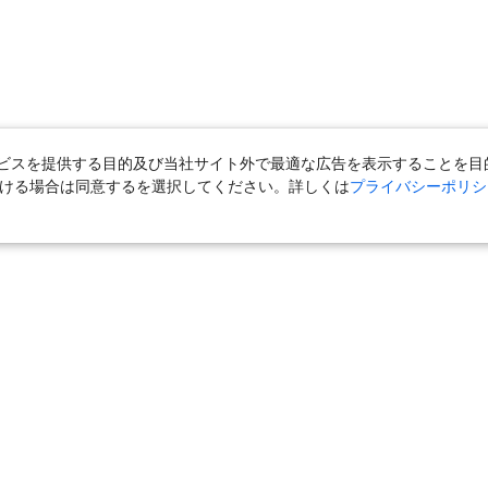
スを提供する目的及び当社サイト外で最適な広告を表示することを目的に
ただける場合は同意するを選択してください。詳しくは
プライバシーポリシ
＋宿泊
｜
国内旅行（ツアー）
｜
旅館・ホテル（宿泊）
｜
高速バス
外旅行（ツアー）
｜
海外航空券
｜
海外ホテル
｜
海外航空券＋海外ホ
ら」
｜
おとなび
｜
海外挙式・ウェディング
｜
ハネムーン
｜
ク