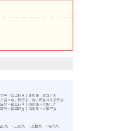
。
東京発⇒新潟行き
｜
新潟発⇒東京行き
東京発⇒名古屋行き
｜
名古屋発⇒東京行き
大阪発⇒徳島行き
｜
徳島発⇒大阪行き
大阪発⇒福岡行き｜
福岡発⇒大阪行き
高知県
・広島県
・島根県
・福岡県