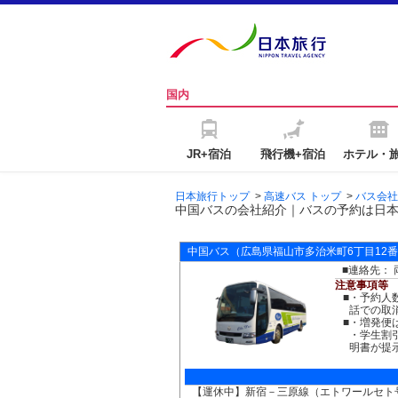
国内
JR+宿泊
飛行機+宿泊
ホテル・
日本旅行トップ
>
高速バス トップ
>
バス会社
中国バスの会社紹介｜バスの予約は日
中国バス
（広島県福山市多治米町6丁目12番
■連絡先： 
注意事項等
■
・予約人
話での取
■
・増発便
・学生割
明書が提
【運休中】新宿－三原線（エトワールセト