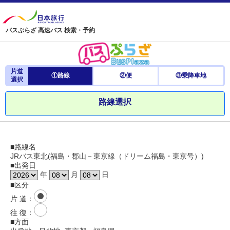
バスぷらざ 高速バス 検索・予約
片道
①路線
②便
③乗降車地
選択
路線選択
■路線名
JRバス東北(福島・郡山－東京線（ドリーム福島・東京号）)
■出発日
年
月
日
■区分
片 道
：
往 復
：
■方面