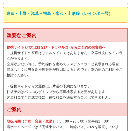
東京・上野・浅草－福島・米沢・山形線（レインボー号）
重要なご案内
提携サイト (バス比較なび・トラベルコ) からご予約のお客様へ
・提携サイトの座席はリアルタイムではありません。空席状況にタイムラ
グがあります。
空席が少ない時に、予約操作を進めてシステムエラーと表示される場合、
満席もしくは男女別座席管理が原因によるものです。別の便のご利用をご
検討ください。
・提携サイトからの遷移は、片道の予約になります。
往復予約はバスぷらざトップから再度検索する必要があります。
片道料金で予約成立後に、往復料金を適応することはできません。
ご案内
取扱時間（予約・変更・取消）：
5：00～26：00（翌午前2：00）
当ホームページでは「高速乗合バス」（路線バス）のみを販売していま