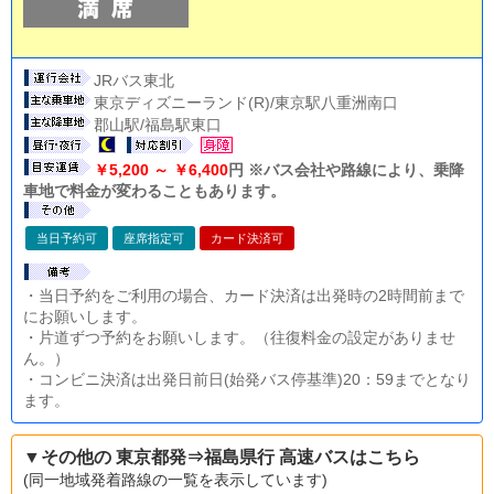
JRバス東北
東京ディズニーランド(R)/東京駅八重洲南口
郡山駅/福島駅東口
￥5,200 ～ ￥6,400
円 ※バス会社や路線により、乗降
車地で料金が変わることもあります。
当日予約可
座席指定可
カード決済可
・当日予約をご利用の場合、カード決済は出発時の2時間前まで
にお願いします。
・片道ずつ予約をお願いします。（往復料金の設定がありませ
ん。）
・コンビニ決済は出発日前日(始発バス停基準)20：59までとなり
ます。
▼その他の 東京都発⇒福島県行 高速バスはこちら
(同一地域発着路線の一覧を表示しています)