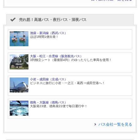
売れ筋！高速バス・夜行バス・深夜バス
池袋－新潟線（西武バス）
ほぼ1時間1便出発！
大阪－松江・出雲線（阪急観光バス）
3列独立シート（最後部4列）のゆったりした車両を使用！
小岩－成田線（京成バス）
ビジネスに旅行に小岩・一之江・葛西⇒成田空港へ！
徳島－大阪線（徳島バス）
大阪発23便、徳島発22便で毎日運行中！
バス会社一覧を見る