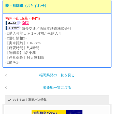
萩－福岡線（おとずれ号）
福岡⇒山口(萩・長門)
防長交通／西日本鉄道株式会社
≪購入可能日≫ 1ヶ月前から購入可
≪運行情報≫
【実車距離】194.7km
【所要時間】約4時間
【運転者】1名乗務
【任意保険】対人無制限
≪備考≫
福岡県発の一覧を見る
出発地一覧に戻る
おすすめ！高速バス特集