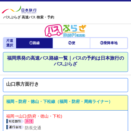
バスぷらざ 高速バス 検索・予約
片道
①路線
②便
③乗降車地
選択
福岡県発の高速バス路線一覧｜バスの予約は日本旅行の
バスぷらざ
山口県方面行き
福岡－防府・徳山・下松線（福岡・防府・周南ライナー）
福岡⇒山口(防府・徳山・下松)
防長交通