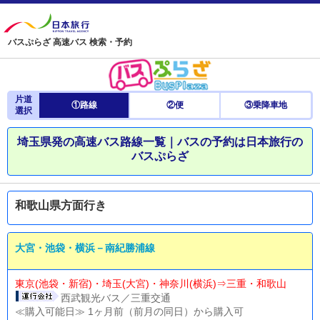
バスぷらざ 高速バス 検索・予約
片道
①路線
②便
③乗降車地
選択
埼玉県発の高速バス路線一覧｜バスの予約は日本旅行の
バスぷらざ
和歌山県方面行き
大宮・池袋・横浜－南紀勝浦線
東京(池袋・新宿)・埼玉(大宮)・神奈川(横浜)⇒三重・和歌山
西武観光バス／三重交通
≪購入可能日≫ 1ヶ月前（前月の同日）から購入可