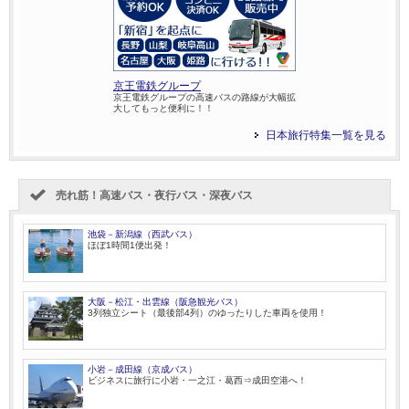
京王電鉄グループ
京王電鉄グループの高速バスの路線が大幅拡
大してもっと便利に！！
日本旅行特集一覧を見る
売れ筋！高速バス・夜行バス・深夜バス
池袋－新潟線（西武バス）
ほぼ1時間1便出発！
大阪－松江・出雲線（阪急観光バス）
3列独立シート（最後部4列）のゆったりした車両を使用！
小岩－成田線（京成バス）
ビジネスに旅行に小岩・一之江・葛西⇒成田空港へ！