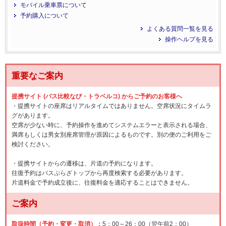
モバイル乗車票について
予約購入について
よくある質問一覧を見る
操作ヘルプを見る
重要なご案内
提携サイト (バス比較なび・トラベルコ) からご予約のお客様へ
・提携サイトの座席はリアルタイムではありません。空席状況にタイムラ
グがあります。
空席が少ない時に、予約操作を進めてシステムエラーと表示される場合、
満席もしくは男女別座席管理が原因によるものです。別の便のご利用をご
検討ください。
・提携サイトからの遷移は、片道の予約になります。
往復予約はバスぷらざトップから再度検索する必要があります。
片道料金で予約成立後に、往復料金を適応することはできません。
ご案内
取扱時間（予約・変更・取消）：
5：00～26：00（翌午前2：00）