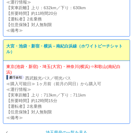
≪運行情報≫
【実車距離】上り：632km／下り：630km
【所要時間】約11時間20分
【運転者】2名乗務
【任意保険】対人無制限
≪備考≫
大宮・池袋・新宿・横浜－南紀白浜線（ホワイトビーチシャト
ル）
東京(池袋・新宿)・埼玉(大宮)・神奈川(横浜)⇒和歌山(南紀白
浜)
西武観光バス／明光バス
≪購入可能日≫ 1ヶ月前（前月の同日）から購入可
≪運行情報≫
【実車距離】上り：713km／下り：711km
【所要時間】約12時間15分
【運転者】2名乗務
【任意保険】対人無制限
≪備考≫
埼玉県発の一覧を見る