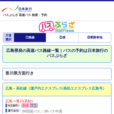
バスぷらざ 高速バス 検索・予約
片道
①路線
②便
③乗降車地
選択
広島県発の高速バス路線一覧｜バスの予約は日本旅行の
バスぷらざ
香川県方面行き
広島－高松線（瀬戸内エクスプレス/高松エクスプレス広島号）
広島⇒香川(高松)
JR四国バス／JRバス中国