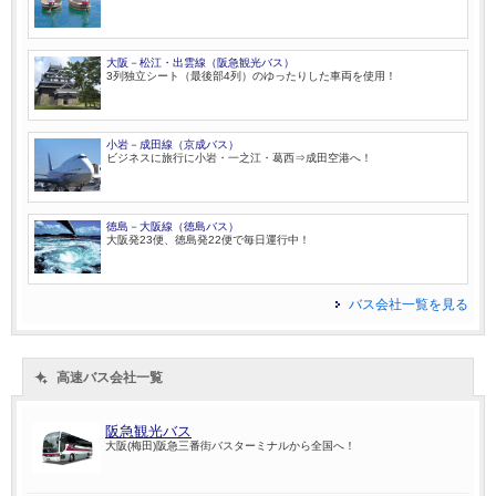
大阪－松江・出雲線（阪急観光バス）
3列独立シート（最後部4列）のゆったりした車両を使用！
小岩－成田線（京成バス）
ビジネスに旅行に小岩・一之江・葛西⇒成田空港へ！
徳島－大阪線（徳島バス）
大阪発23便、徳島発22便で毎日運行中！
バス会社一覧を見る
高速バス会社一覧
阪急観光バス
大阪(梅田)阪急三番街バスターミナルから全国へ！