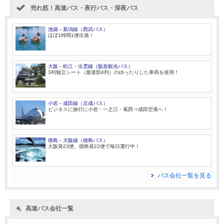
売れ筋！高速バス・夜行バス・深夜バス
池袋－新潟線（西武バス）
ほぼ1時間1便出発！
大阪－松江・出雲線（阪急観光バス）
3列独立シート（最後部4列）のゆったりした車両を使用！
小岩－成田線（京成バス）
ビジネスに旅行に小岩・一之江・葛西⇒成田空港へ！
徳島－大阪線（徳島バス）
大阪発23便、徳島発22便で毎日運行中！
バス会社一覧を見る
高速バス会社一覧