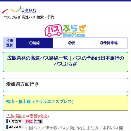
バスぷらざ 高速バス 検索・予約
片道
①路線
②便
③乗降車地
選択
広島県発の高速バス路線一覧｜バスの予約は日本旅行の
バスぷらざ
愛媛県方面行き
松山－福山線（キララエクスプレス）
広島(福山)⇒愛媛(松山)
中国バス／伊予鉄バス／瀬戸内しまなみ／本四バス開