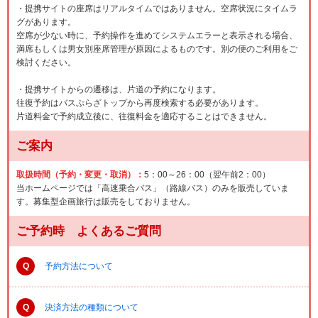
・提携サイトの座席はリアルタイムではありません。空席状況にタイムラ
グがあります。
空席が少ない時に、予約操作を進めてシステムエラーと表示される場合、
満席もしくは男女別座席管理が原因によるものです。別の便のご利用をご
検討ください。
・提携サイトからの遷移は、片道の予約になります。
往復予約はバスぷらざトップから再度検索する必要があります。
片道料金で予約成立後に、往復料金を適応することはできません。
ご案内
取扱時間（予約・変更・取消）：
5：00～26：00（翌午前2：00）
当ホームページでは「高速乗合バス」（路線バス）のみを販売していま
す。募集型企画旅行は販売をしておりません。
ご予約時 よくあるご質問
Q
予約方法について
Q
決済方法の種類について