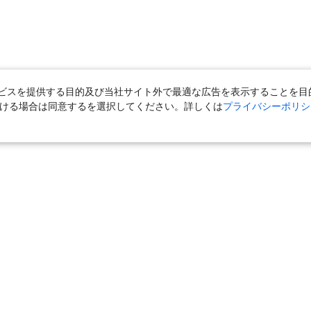
スを提供する目的及び当社サイト外で最適な広告を表示することを目的に
ただける場合は同意するを選択してください。詳しくは
プライバシーポリシ
＋宿泊
｜
国内旅行（ツアー）
｜
旅館・ホテル（宿泊）
｜
高速バス
外旅行（ツアー）
｜
海外航空券
｜
海外ホテル
｜
海外航空券＋海外ホ
ら」
｜
おとなび
｜
海外挙式・ウェディング
｜
ハネムーン
｜
ク