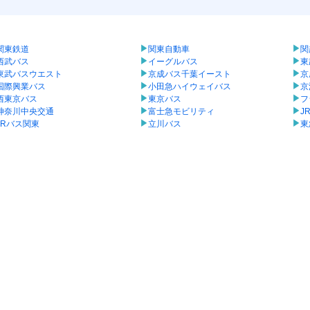
関東鉄道
関東自動車
関
西武バス
イーグルバス
東
東武バスウエスト
京成バス千葉イースト
京
国際興業バス
小田急ハイウェイバス
京
西東京バス
東京バス
フ
神奈川中央交通
富士急モビリティ
J
JRバス関東
立川バス
東