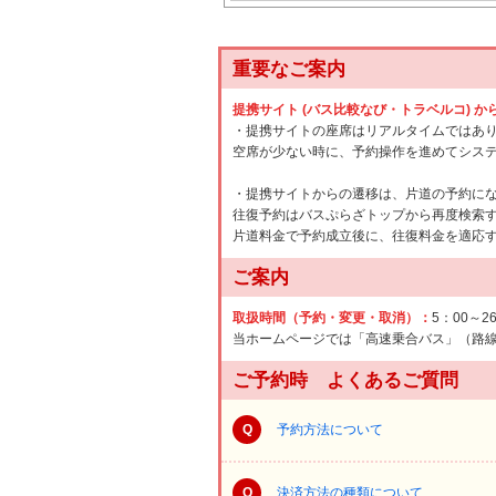
重要なご案内
提携サイト (バス比較なび・トラベルコ) 
・提携サイトの座席はリアルタイムではあ
空席が少ない時に、予約操作を進めてシス
・提携サイトからの遷移は、片道の予約に
往復予約はバスぷらざトップから再度検索
片道料金で予約成立後に、往復料金を適応
ご案内
取扱時間（予約・変更・取消）：
5：00～2
当ホームページでは「高速乗合バス」（路
ご予約時 よくあるご質問
Q
予約方法について
Q
決済方法の種類について