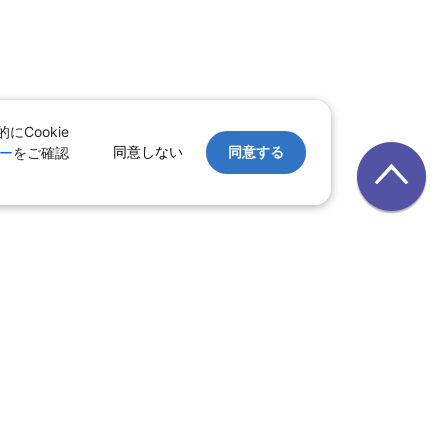
Cookie
同意しない
同意する
ー
をご確認
｜
レンタカー
｜
遊び・体験
テル
ルーズ
｜
鉄道