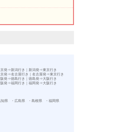
。
東京発⇒新潟行き
｜
新潟発⇒東京行き
東京発⇒名古屋行き
｜
名古屋発⇒東京行き
大阪発⇒徳島行き
｜
徳島発⇒大阪行き
大阪発⇒福岡行き｜
福岡発⇒大阪行き
高知県
・広島県
・島根県
・福岡県