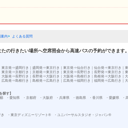
場案内
よくある質問
なたの行きたい場所へ空席照会から高速バスの予約ができます
）
｜
東京発⇒盛岡行き
｜
盛岡発⇒東京行き
｜
東京発⇒仙台行き
｜
仙台発⇒東京行き
｜
｜
東京発⇒京都行き
｜
京都発⇒東京行き
｜
東京発⇒長野行き
｜
長野発⇒東京行き
｜
｜
大阪発⇒長野行き
｜
長野発⇒大阪行き
｜
大阪発⇒島根行き
｜
島根発⇒大阪行き
｜
｜
広島発⇒島根行き
｜
島根発⇒広島行き
｜
広島発⇒福岡行き
｜
福岡発⇒広島行き
｜
を探す】
都
・愛知県
・京都府
・大阪府
・兵庫県
・徳島県
・香川県
・愛媛県
・
行き
・東京ディズニーリゾート®
・ユニバーサルスタジオ・ジャパン®