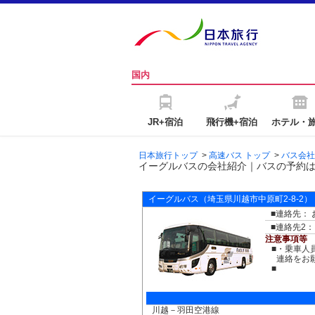
国内
JR+宿泊
飛行機+宿泊
ホテル・
日本旅行トップ
>
高速バス トップ
>
バス会社
イーグルバスの会社紹介｜バスの予約
イーグルバス
（埼玉県川越市中原町2-8-2）
■連絡先： お
■連絡先2：
注意事項等
■
・乗車人
連絡をお
■
川越－羽田空港線