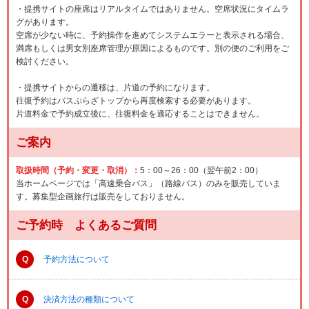
・提携サイトの座席はリアルタイムではありません。空席状況にタイムラ
グがあります。
空席が少ない時に、予約操作を進めてシステムエラーと表示される場合、
満席もしくは男女別座席管理が原因によるものです。別の便のご利用をご
検討ください。
・提携サイトからの遷移は、片道の予約になります。
往復予約はバスぷらざトップから再度検索する必要があります。
片道料金で予約成立後に、往復料金を適応することはできません。
ご案内
取扱時間（予約・変更・取消）：
5：00～26：00（翌午前2：00）
当ホームページでは「高速乗合バス」（路線バス）のみを販売していま
す。募集型企画旅行は販売をしておりません。
ご予約時 よくあるご質問
Q
予約方法について
Q
決済方法の種類について