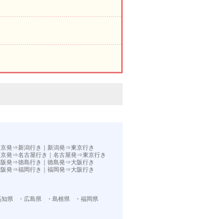
。
東京発⇒新潟行き
｜
新潟発⇒東京行き
東京発⇒名古屋行き
｜
名古屋発⇒東京行き
大阪発⇒徳島行き
｜
徳島発⇒大阪行き
大阪発⇒福岡行き｜
福岡発⇒大阪行き
高知県
・広島県
・島根県
・福岡県