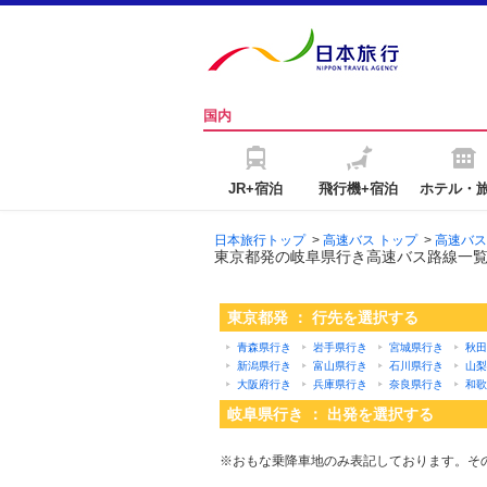
国内
JR+宿泊
飛行機+宿泊
ホテル・
日本旅行トップ
>
高速バス トップ
>
高速バス
東京都発の岐阜県行き高速バス路線一
東京都発 ： 行先を選択する
青森県行き
岩手県行き
宮城県行き
秋田
新潟県行き
富山県行き
石川県行き
山梨
大阪府行き
兵庫県行き
奈良県行き
和歌
岐阜県行き ： 出発を選択する
※おもな乗降車地のみ表記しております。そ