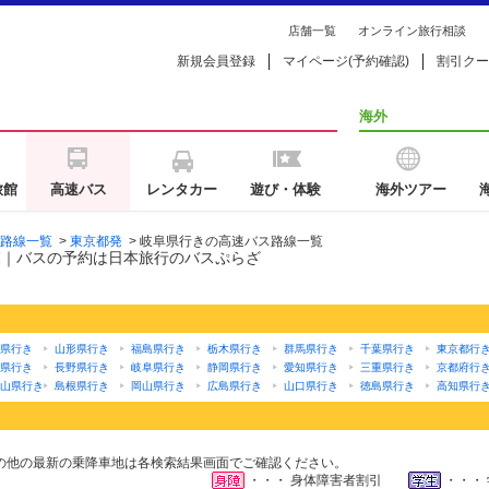
店舗一覧
オンライン旅行相談
新規会員登録
マイページ(予約確認)
割引クー
海外
旅館
高速バス
レンタカー
遊び・体験
海外ツアー
路線一覧
>
東京都発
>
岐阜県行きの高速バス路線一覧
覧｜バスの予約は日本旅行のバスぷらざ
県行き
山形県行き
福島県行き
栃木県行き
群馬県行き
千葉県行き
東京都行
県行き
長野県行き
岐阜県行き
静岡県行き
愛知県行き
三重県行き
京都府行
山県行き
島根県行き
岡山県行き
広島県行き
山口県行き
徳島県行き
高知県行
の他の最新の乗降車地は各検索結果画面でご確認ください。
・・・ 身体障害者割引
・・・