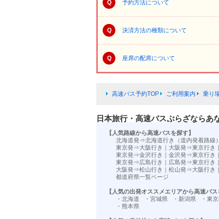
Q
予約方法について
Q
決済方法の種類について
Q
座席の配席について
高速バス予約TOP
ご利用案内
乗り
日本旅行・高速バスぷらざならあ
【人気路線から高速バスを探す】
北海道発⇒北海道行き（道内発着路線
東京発⇒大阪行き
｜
大阪発⇒東京行き
東京発⇒金沢行き
｜
金沢発⇒東京行き
東京発⇒広島行き
｜
広島発⇒東京行き
大阪発⇒松山行き
｜
松山発⇒大阪行き
都道府県一覧ページ
【人気の出発オススメエリアから高速バス
・北海道
・宮城県
・新潟県
・東京
・熊本県