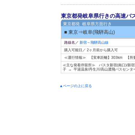
東京都発岐阜県行きの高速バ
東京都発 岐阜県方面行き
■ 東京⇒岐阜(飛騨高山)
路線名／
新宿～飛騨高山線
購入可能日／ 2ヶ月前から購入可
≪運行情報≫ 【実車距離】303km 【
≪主な発着停留所≫ バスタ新宿(南口)/新宿
子 → 平湯温泉/丹生川/高山濃飛バスセンタ
▲ページの上に戻る