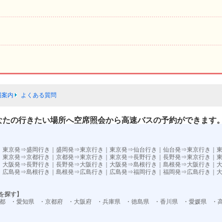
場案内
よくある質問
なたの行きたい場所へ空席照会から高速バスの予約ができます
）
｜
東京発⇒盛岡行き
｜
盛岡発⇒東京行き
｜
東京発⇒仙台行き
｜
仙台発⇒東京行き
｜
｜
東京発⇒京都行き
｜
京都発⇒東京行き
｜
東京発⇒長野行き
｜
長野発⇒東京行き
｜
｜
大阪発⇒長野行き
｜
長野発⇒大阪行き
｜
大阪発⇒島根行き
｜
島根発⇒大阪行き
｜
｜
広島発⇒島根行き
｜
島根発⇒広島行き
｜
広島発⇒福岡行き
｜
福岡発⇒広島行き
｜
を探す】
都
・愛知県
・京都府
・大阪府
・兵庫県
・徳島県
・香川県
・愛媛県
・