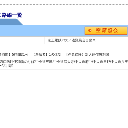
ス路線一覧
空席照会
京王電鉄バス／濃飛乗合自動車
所要時間】5時間31分 【運転者】1名体制 【任意保険】対人賠償無制限
西口臨時便26番のりば/中央道三鷹/中央道深大寺/中央道府中/中央道日野/中央道八王
ー/古川駅