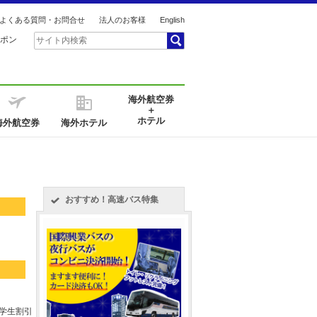
よくある質問・お問合せ
法人のお客様
English
ポン
海外航空券
＋
ホテル
海外航空券
海外ホテル
おすすめ！高速バス特集
き
き
き
 学生割引