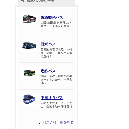
高速バス会社一覧
阪急観光バス
大阪(梅田)阪急三番街バ
スターミナルから全国
へ！
西武バス
首都圏発着で北陸、甲信
越、大阪、九州など多数
の運行！
近鉄バス
大阪・京都・神戸の主要
ターミナルから、全国各
地へ！
中国ＪＲバス
広島を主要ターミナルと
し、全国各地へ好評運行
中！
バス会社一覧を見る