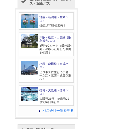
ス・深夜バス
池袋－新潟線（西武バ
ス）
ほぼ1時間1便出発！
大阪－松江・出雲線（阪
急観光バス）
3列独立シート（最後部4
列）のゆったりした車両
を使用！
小岩－成田線（京成バ
ス）
ビジネスに旅行に小岩・
一之江・葛西⇒成田空港
へ！
徳島－大阪線（徳島バ
ス）
大阪発23便、徳島発22
便で毎日運行中！
バス会社一覧を見る