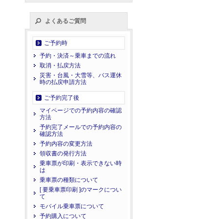
よくあるご質問
ご予約時
予約・決済～乗車までの流れ
取消・払戻方法
災害・台風・大雪等、バス運休
時の払戻申請方法
ご予約完了後
マイページでの予約内容の確認
方法
予約完了メールでの予約内容の
確認方法
予約内容の変更方法
領収書の発行方法
乗車票が印刷・表示できない時
は
乗車票の種類について
[ 要乗車票印刷 ]のマークについ
て
モバイル乗車票について
予約購入について